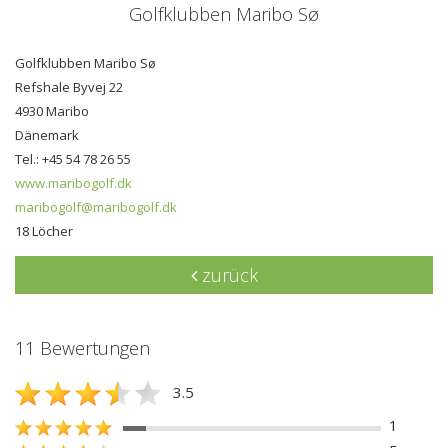
Golfklubben Maribo Sø
Golfklubben Maribo Sø
Refshale Byvej 22
4930 Maribo
Dänemark
Tel.: +45 54 78 26 55
www.maribogolf.dk
maribogolf@maribogolf.dk
18 Löcher
zurück
11 Bewertungen
3.5
1