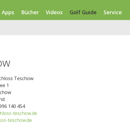
Apps
Bücher
Videos
Golf Guide
Service
ow
Schloss Teschow
ee 1
schow
nd
3996 140 454
hloss-teschow.de
oss-teschow.de