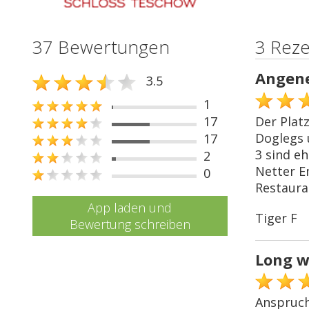
37 Bewertungen
3 Rez
Angen
3.5
1
17
Der Platz
Doglegs 
17
3 sind eh
2
Netter E
0
Restaura
App laden und
Tiger F
Bewertung schreiben
Long w
Anspruch