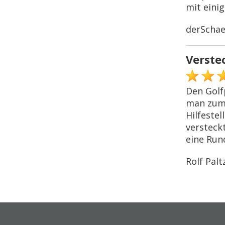
mit eini
derSchae
Verste
Den Golf
man zum 
Hilfeste
versteck
eine Rund
Rolf Palt