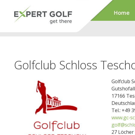
Home
Golfclub Schloss Tesch
Golfclub 
Gutshofall
17166 Te
Deutschla
Tel.: +49 
www.gc-sc
golf@schl
27 Löcher