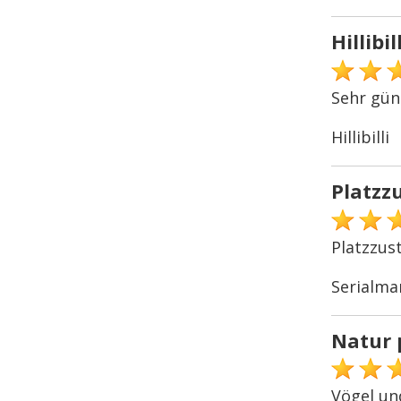
Hillibill
Sehr güns
Hillibilli
Platzz
Platzzus
Serialma
Natur 
Vögel un