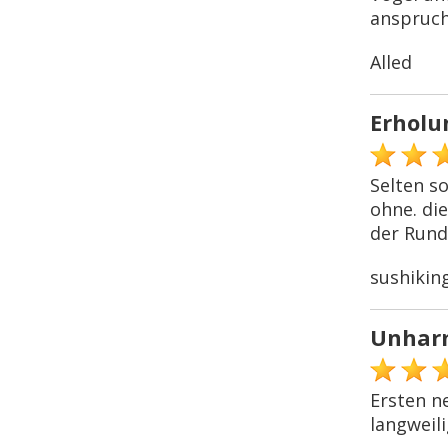
anspruch
Alled
Erholu
Selten so
ohne. di
der Runde
sushikin
Unharm
Ersten n
langweili