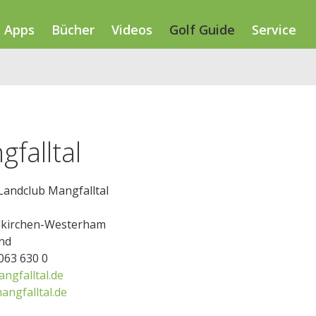
Apps
Bücher
Videos
Golf Guide
Service
falltal
Landclub Mangfalltal
dkirchen-Westerham
nd
8063 630 0
ngfalltal.de
angfalltal.de