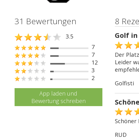
31 Bewertungen
8 Rez
Golf i
3.5
7
7
Der Platz
Leider w
12
empfehle
3
2
Golfisti
App laden und
Bewertung schreiben
Schöne
Schöner 
RUD