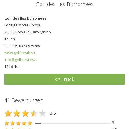
Golf des Iles Borromées
Golf des Iles Borromées
Località Motta Rossa
28833 Brovello Carpugnino
Italien
Tel.: +39 0323 929285
www.golfdesiles.it
info@golfdesiles.it
18 Löcher
zurück
41 Bewertungen
3.6
3