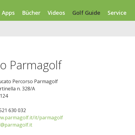
Apps
Bücher
Videos
Golf Guide
Service
so Parmagolf
Ducato Percorso Parmagolf
tinella n. 328/A
3124
0521 630 032
w.parmagolf.it/it/parmagolf
@parmagolf.it