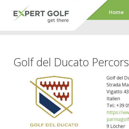
Home
Golf del Ducato Percor
Golf del 
Strada Mar
Vigatto 4
Italien
Tel.: +39 
https://ww
parmagolf
9 Löcher