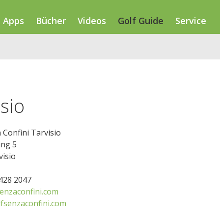
Apps
Bücher
Videos
Golf Guide
Service
sio
 Confini Tarvisio
ing 5
visio
0428 2047
enzaconfini.com
lfsenzaconfini.com