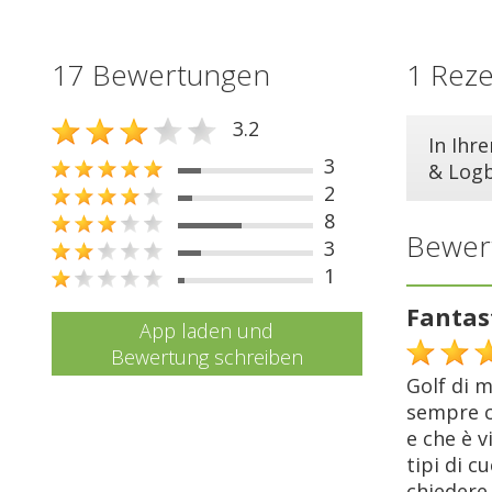
17 Bewertungen
1 Rez
3.2
In Ihr
3
& Log
2
8
Bewer
3
1
Fantas
App laden und
Bewertung schreiben
Golf di m
sempre co
e che è v
tipi di c
chiedere 