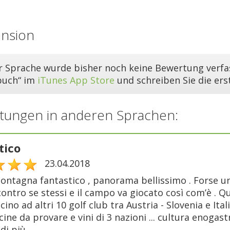
ension
er Sprache wurde bisher noch keine Bewertung verfas
buch“ im
iTunes App Store
und schreiben Sie die er
tungen in anderen Sprachen:
tico
23.04.2018
ontagna fantastico , panorama bellissimo . Forse un 
ntro se stessi e il campo va giocato così com’è . Ques
icino ad altri 10 golf club tra Austria - Slovenia e Ital
ucine da provare e vini di 3 nazioni ... cultura enog
di più