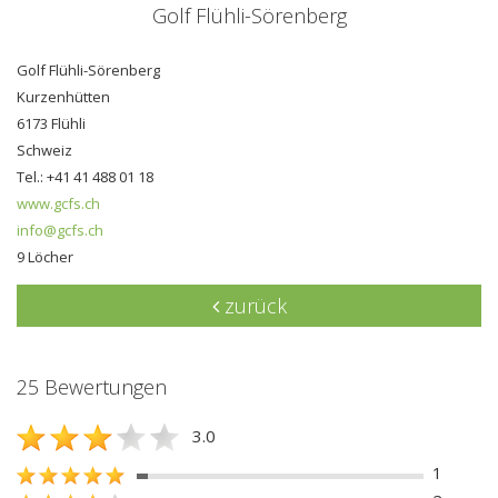
Golf Flühli-Sörenberg
Golf Flühli-Sörenberg
Kurzenhütten
6173 Flühli
Schweiz
Tel.: +41 41 488 01 18
www.gcfs.ch
info@gcfs.ch
9 Löcher
zurück
25 Bewertungen
3.0
1