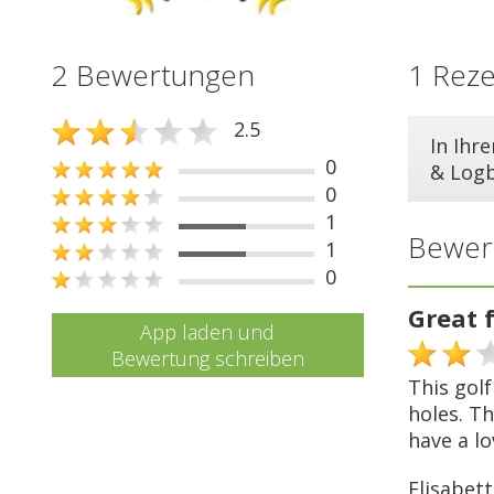
2 Bewertungen
1 Rez
2.5
In Ihr
0
& Log
0
1
Bewer
1
0
Great f
App laden und
Bewertung schreiben
This golf
holes. Th
have a lo
Elisabett