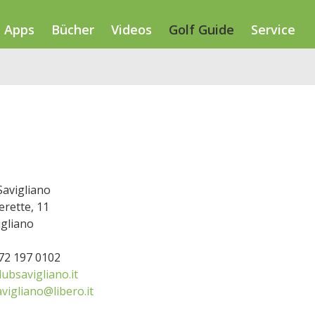
Apps
Bücher
Videos
Golf Guide
Service
Savigliano
erette, 11
igliano
172 197 0102
ubsavigliano.it
avigliano@libero.it