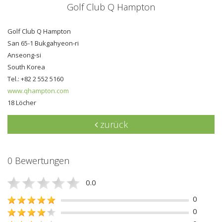
Golf Club Q Hampton
Golf Club Q Hampton
San 65-1 Bukgahyeon-ri
Anseong-si
South Korea
Tel.: +82 2 552 5160
www.qhampton.com
18 Löcher
zurück
0 Bewertungen
0.0
0
0