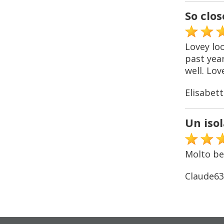
So clos
Lovey lo
past year
well. Lov
Elisabett
Un iso
Molto bel
Claude63