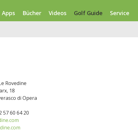
Apps
Bücher
Videos
Golf Guide
Service
Le Rovedine
arx, 18
erasco di Opera
02 57 60 64 20
ine.com
dine.com