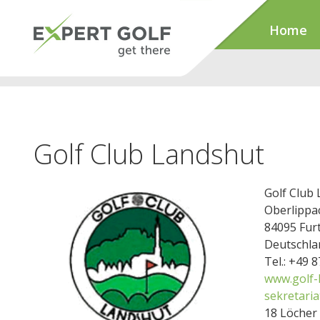
Home
Golf Club Landshut
Golf Club
Oberlippa
84095 Fur
Deutschla
Tel.: +49 
www.golf-
sekretari
18 Löcher