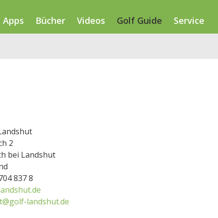
Apps
Bücher
Videos
Golf Guide
Service
 Landshut
ch 2
th bei Landshut
nd
8704 837 8
landshut.de
at@golf-landshut.de