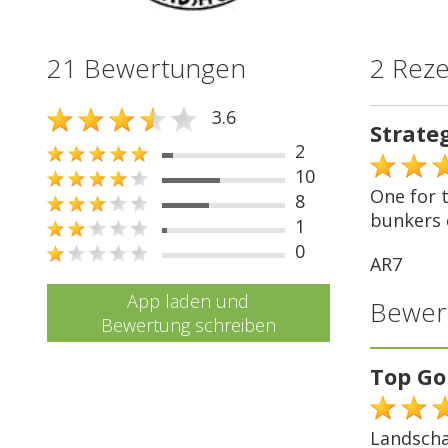
21 Bewertungen
2 Rez
3.6
Strateg
2
10
One for t
8
bunkers 
1
0
AR7
App laden und
Bewer
Bewertung schreiben
Top Go
Landscha