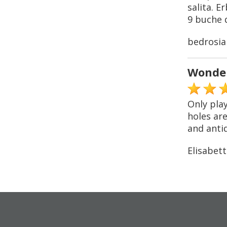
salita. E
9 buche d
bedrosia
Wonder
Only pla
holes are
and antiq
Elisabett