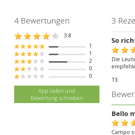
4 Bewertungen
3 Rez
3.8
So rich
1
1
Die Leute
2
empfehle
0
0
TE
App laden und
Bewer
Bewertung schreiben
Bello 
Campo st