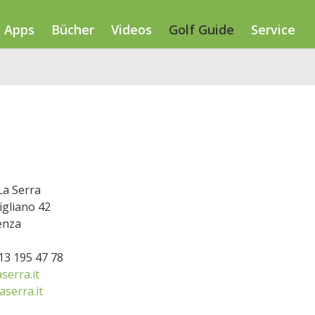
Apps
Bücher
Videos
Golf Guide
Service
La Serra
igliano 42
enza
013 195 47 78
serra.it
aserra.it