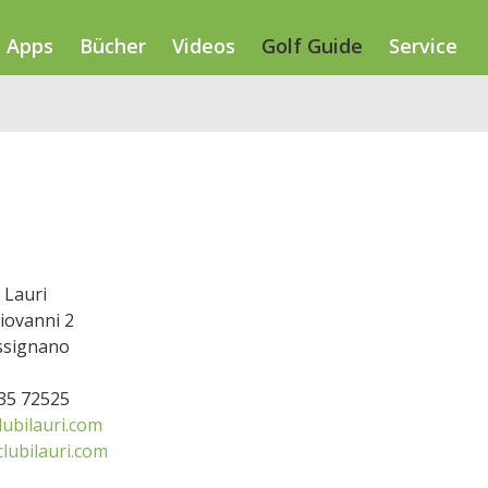
Apps
Bücher
Videos
Golf Guide
Service
 Lauri
iovanni 2
ssignano
735 72525
ubilauri.com
lubilauri.com