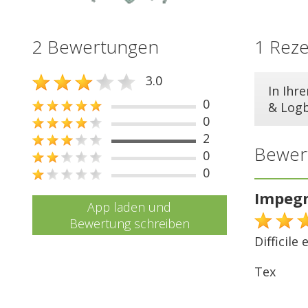
2 Bewertungen
1 Rez
3.0
In Ihr
0
& Log
0
2
Bewer
0
0
Impegn
App laden und
Bewertung schreiben
Difficile
Tex