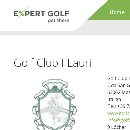
Home
Golf Club I Lauri
Golf Club I
C.da San G
63062 Ma
Italien
Tel.: +39 
www.golfcl
info@golfc
9 Löcher