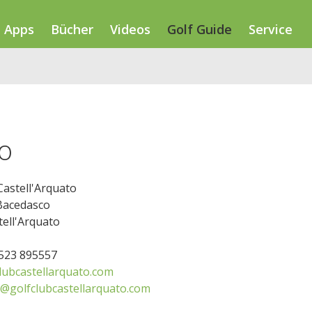
Apps
Bücher
Videos
Golf Guide
Service
to
Castell'Arquato
Bacedasco
ell'Arquato
0523 895557
lubcastellarquato.com
a@golfclubcastellarquato.com