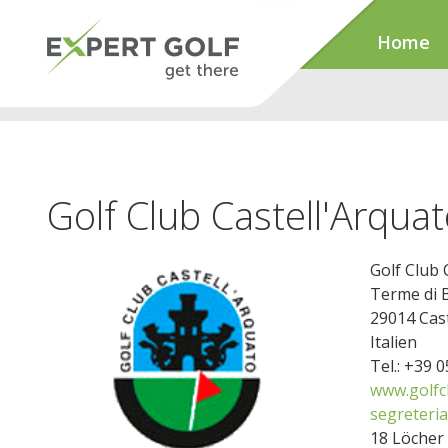
Home
Golf Club Castell'Arqua
Golf Club 
Terme di 
29014 Cast
Italien
Tel.: +39 
www.golfc
segreteri
18 Löcher