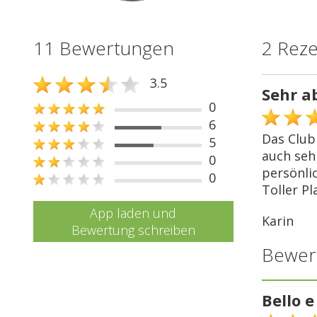
11 Bewertungen
2 Rez
3.5
Sehr a
0
6
Das Club
5
auch seh
0
persönli
0
Toller Pl
App laden und
Karin
Bewertung schreiben
Bewer
Bello e