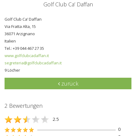
Golf Club Ca’ Daffan
Golf Club Ca’ Daffan
Via Fratta Alta, 15
36071 Arzignano
Italien
Tel.: +39 044 467 27 35
www.golfclubcadaffan.it
segreteria@golfclubcadaffan.it
9 Löcher
zurück
2 Bewertungen
2.5
0