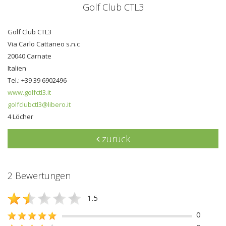
Golf Club CTL3
Golf Club CTL3
Via Carlo Cattaneo s.n.c
20040 Carnate
Italien
Tel.: +39 39 6902496
www.golfctl3.it
golfclubctl3@libero.it
4 Löcher
zurück
2 Bewertungen
1.5
0