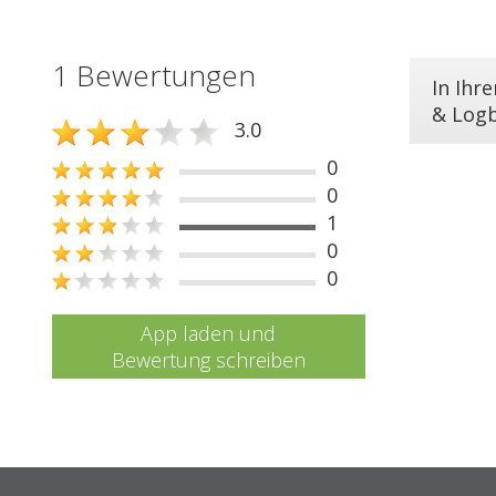
1 Bewertungen
In Ihr
& Log
3.0
0
0
1
0
0
App laden und
Bewertung schreiben