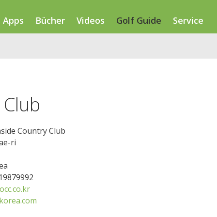
Apps
Bücher
Videos
Golf Guide
Service
 Club
side Country Club
ae-ri
ea
319879992
cc.co.kr
korea.com