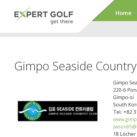
Home
Gimpo Seaside Country
Gimpo Sea
220-6 Pon
Gimpo-si
South Kor
Tel.: +82 
www.gimpo
jwson65@
18 Löcher