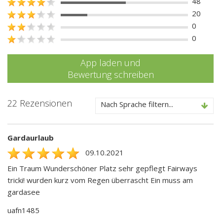
48
20
0
0
App laden und
Bewertung schreiben
22 Rezensionen
Nach Sprache filtern...
Gardaurlaub
09.10.2021
Ein Traum Wunderschöner Platz sehr gepflegt Fairways
tricki! wurden kurz vom Regen überrascht Ein muss am
gardasee
uafn1485