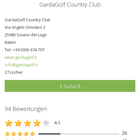
GardaGolf Country Club
GardaGolf Country Club
Via Angelo Omodeo 2
25080 Soiano del Lago
Italien
Tel.: +39 0365 674 707
www.gardagolf.it
info@gardagolf.it
27 Löcher
zurück
94 Bewertungen
4.1
26