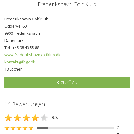
Frederikshavn Golf Klub
Frederikshavn Golf Klub
Oddervej 60
9900 Frederikshavn
Dänemark
Tel.: +45 98 43 55 88
www.frederikshavngolfklub.dk
kontakt@fhgk.dk
18 Löcher
zurück
14 Bewertungen
3.8
2