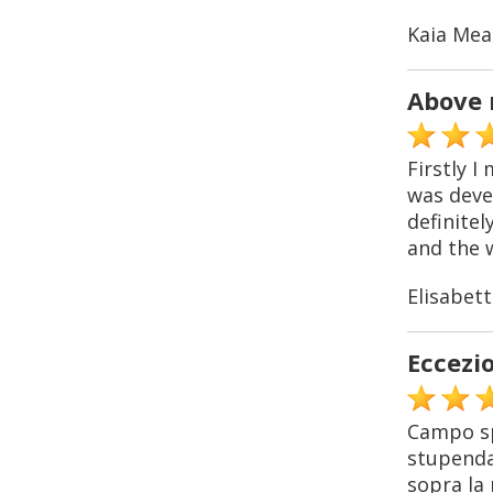
Kaia Mea
Above 
Firstly I
was devel
definitel
and the w
Elisabett
Eccezi
Campo sp
stupenda,
sopra la