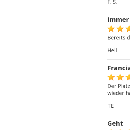
F. S.
Immer
Bereits 
Hell
Franci
Der Plat
wieder h
TE
Geht