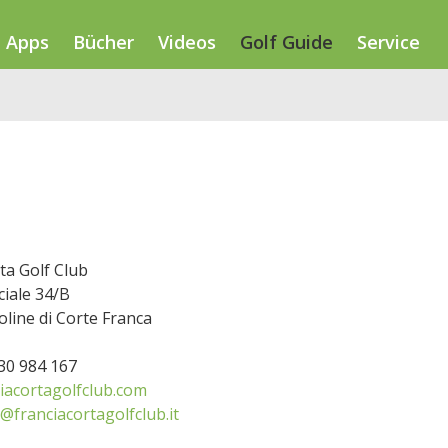
Apps
Bücher
Videos
Golf Guide
Service
ta Golf Club
ciale 34/B
line di Corte Franca
030 984 167
iacortagolfclub.com
@franciacortagolfclub.it