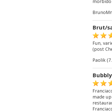
morbido e
BrunoM
Brut/s
Fun, vari
(post Ch
Paolik (7.
Bubbly
Franciac
made up o
restauran
Franciaco