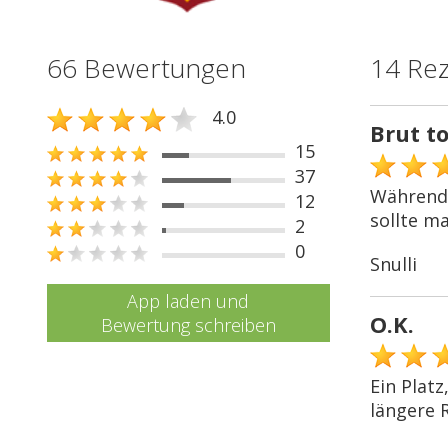
66 Bewertungen
14 Re
4.0
Brut to
15
37
Während d
12
sollte m
2
0
Snulli
App laden und
O.K.
Bewertung schreiben
Ein Platz
längere 