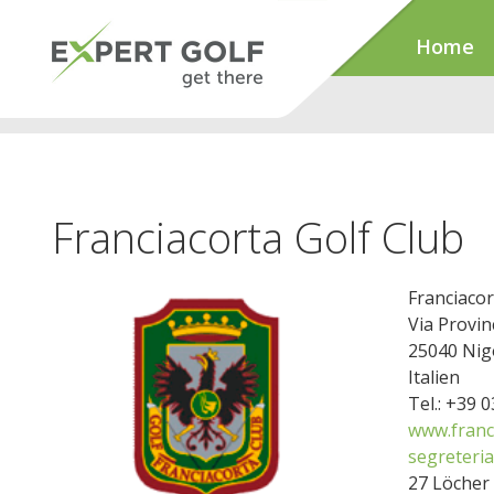
Home
Franciacorta Golf Club
Franciacor
Via Provin
25040 Nigo
Italien
Tel.: +39 
www.franc
segreteria
27 Löcher