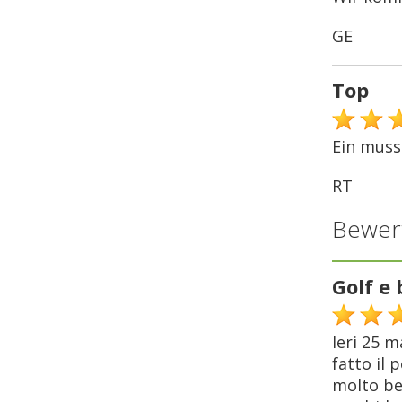
GE
Top
Ein muss
RT
Bewer
Golf e 
Ieri 25 
fatto il 
molto bel