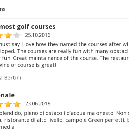
ns
most golf courses
25.10.2016
 must say I love how they named the courses after wi
oped. The courses are really fun with many obstacles
y fun. Great maintainance of the course. The restau
ine of course is great!
a Bertini
onale
23.06.2016
lendido, pieno di ostacoli d'acqua ma onesto. Non 
 ristorante di alto livello, campo e Green perfetti,
 media