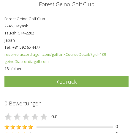
Forest Geino Golf Club
Forest Geino Golf Club
2245, Hayashi
Tsu-shi 514-2202
Japan
Tel.: +81 592 65 4477
reserve.accordiagolf.com/golfLinkCourseDetail/?gid=139
geino@accordiagolf.com
18 Löcher
zurück
0 Bewertungen
0.0
0