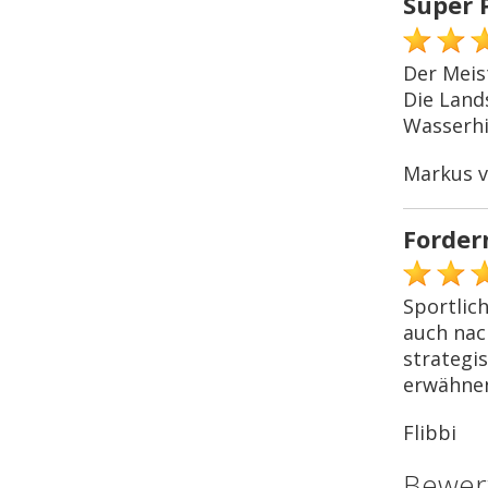
Super 
Der Meis
Die Land
Wasserhi
Markus v
Forder
Sportlic
auch nac
strategi
erwähnen 
Flibbi
Bewer