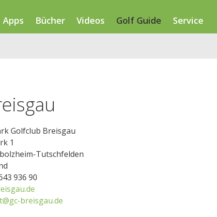
Apps
Bücher
Videos
Golf Guide
Service
reisgau
rk Golfclub Breisgau
rk 1
bolzheim-Tutschfelden
nd
7643 936 90
eisgau.de
at@gc-breisgau.de