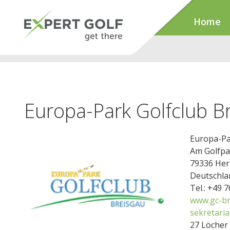
Home
Europa-Park Golfclub B
Europa-Pa
Am Golfpa
79336 Her
Deutschla
Tel.: +49 
www.gc-br
sekretari
27 Löcher