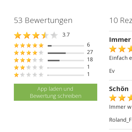
53 Bewertungen
10 Re
3.7
Immer 
6
27
Einfach e
18
1
Ev
1
Schön
App laden und
Bewertung schreiben
Immer wi
Roland_F