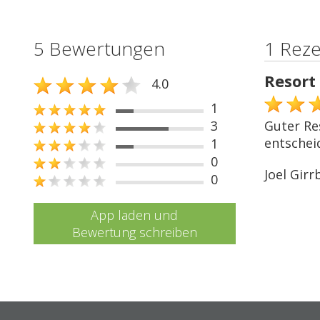
5 Bewertungen
1 Rez
Resort 
4.0
1
3
Guter Re
entscheid
1
0
Joel Girr
0
App laden und
Bewertung schreiben