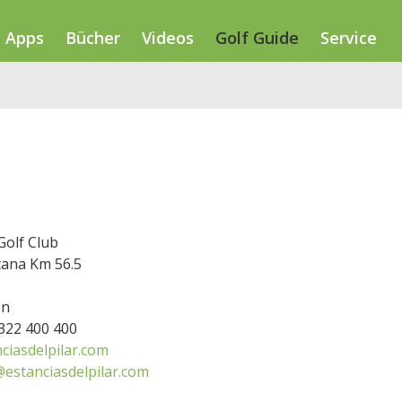
Apps
Bücher
Videos
Golf Guide
Service
Golf Club
ana Km 56.5
en
2322 400 400
ciasdelpilar.com
@estanciasdelpilar.com