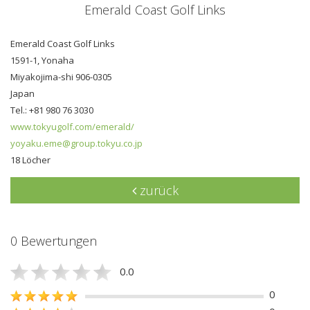
Emerald Coast Golf Links
Emerald Coast Golf Links
1591-1, Yonaha
Miyakojima-shi 906-0305
Japan
Tel.: +81 980 76 3030
www.tokyugolf.com/emerald/
yoyaku.eme@group.tokyu.co.jp
18 Löcher
zurück
0 Bewertungen
0.0
0