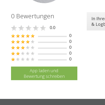
0 Bewertungen
In Ihr
& Log
0.0
0
0
0
0
0
App laden und
Bewertung schreiben