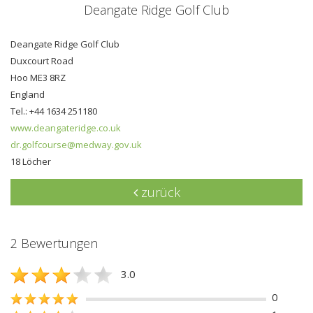
Deangate Ridge Golf Club
Deangate Ridge Golf Club
Duxcourt Road
Hoo ME3 8RZ
England
Tel.: +44 1634 251180
www.deangateridge.co.uk
dr.golfcourse@medway.gov.uk
18 Löcher
zurück
2 Bewertungen
3.0
0