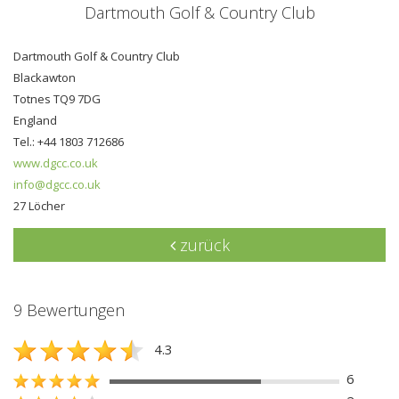
Dartmouth Golf & Country Club
Dartmouth Golf & Country Club
Blackawton
Totnes TQ9 7DG
England
Tel.: +44 1803 712686
www.dgcc.co.uk
info@dgcc.co.uk
27 Löcher
zurück
9 Bewertungen
4.3
6