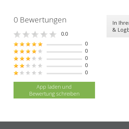
0 Bewertungen
In Ihr
& Log
0.0
0
0
0
0
0
App laden und
Bewertung schreiben