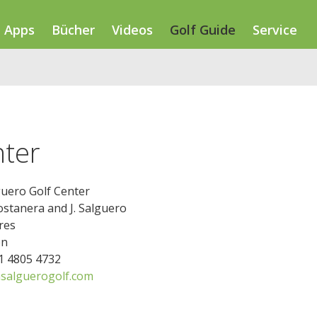
Apps
Bücher
Videos
Golf Guide
Service
nter
guero Golf Center
stanera and J. Salguero
res
en
11 4805 4732
salguerogolf.com