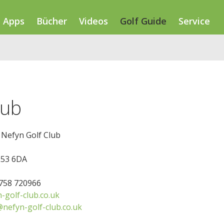
Apps
Bücher
Videos
Golf Guide
Service
lub
 Nefyn Golf Club
L53 6DA
1758 720966
-golf-club.co.uk
nefyn-golf-club.co.uk