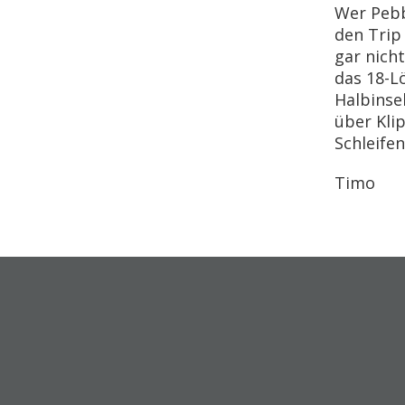
Wer Pebbl
den Trip
gar nicht
das 18-Lö
Halbinse
über Kli
Schleifen
Timo