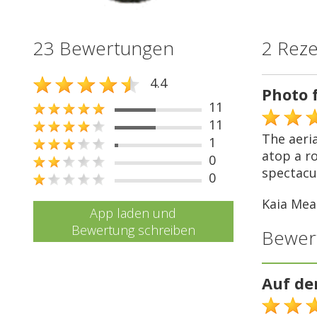
23 Bewertungen
2 Rez
4.4
Photo 
11
11
The aeri
1
atop a ro
0
spectacul
0
Kaia Mea
App laden und
Bewertung schreiben
Bewer
Auf de