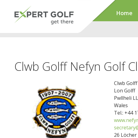
Home
Clwb Golff Nefyn Golf C
Clwb Golff
Lon Golff
Pwllheli L
Wales
Tel.: +44 
www.nefyn
secretary@
26 Löcher