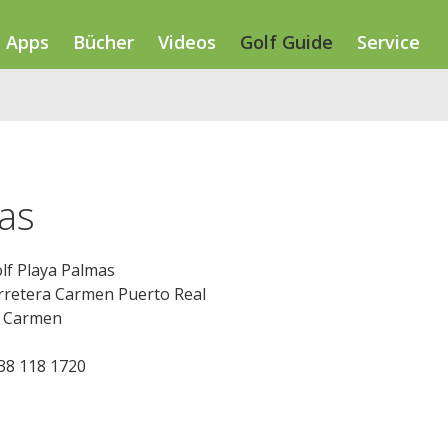
Apps
Bücher
Videos
Golf Guide
Service
mas
lf Playa Palmas
arretera Carmen Puerto Real
l Carmen
938 118 1720