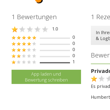
1 Bewertungen
1 Rez
1.0
In Ihr
0
& Log
0
0
Bewer
0
1
Privad
App laden und
Bewertung schreiben
Es privad
Humberto