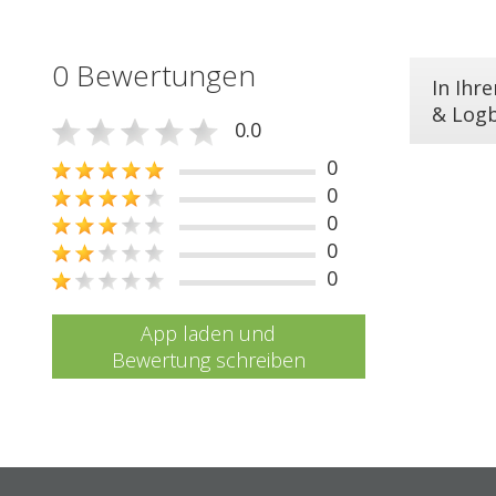
0 Bewertungen
In Ihr
& Log
0.0
0
0
0
0
0
App laden und
Bewertung schreiben