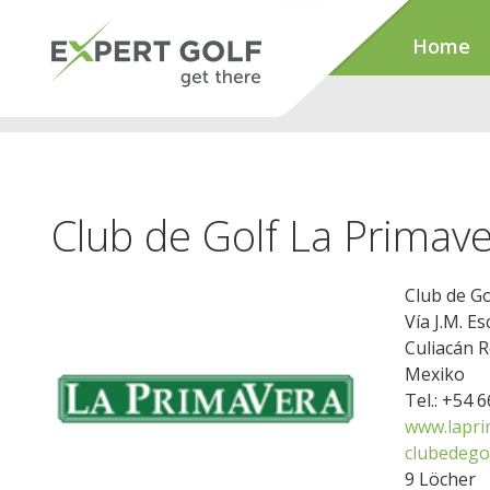
Home
Club de Golf La Primav
Club de Go
Vía J.M. Es
Culiacán R
Mexiko
Tel.: +54 
www.lapri
clubedego
9 Löcher