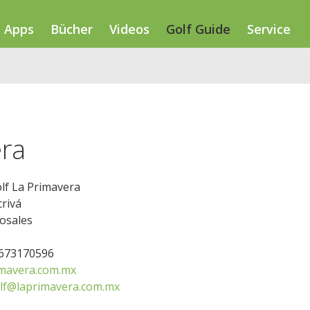
Apps
Bücher
Videos
Golf Guide
Service
era
lf La Primavera
crivá
osales
6673170596
mavera.com.mx
lf@laprimavera.com.mx