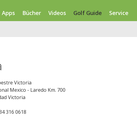
Apps
Bücher
Videos
Golf Guide
Service
a
estre Victoria
onal Mexico - Laredo Km. 700
ad Victoria
834 316 0618