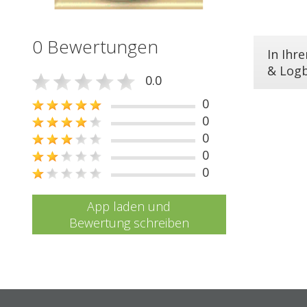
0 Bewertungen
In Ihr
& Log
0.0
0
0
0
0
0
App laden und
Bewertung schreiben