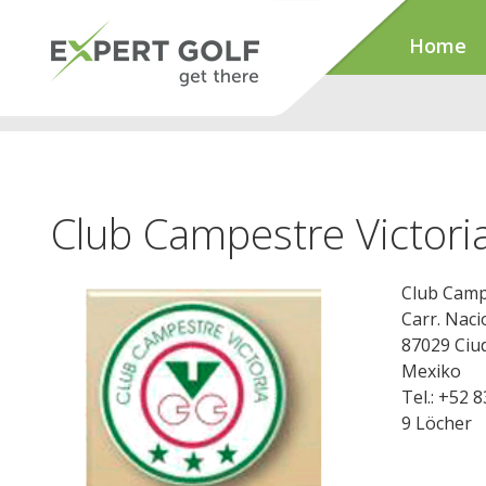
Home
Club Campestre Victori
Club Camp
Carr. Naci
87029 Ciud
Mexiko
Tel.: +52 
9 Löcher