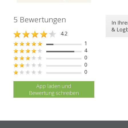
5 Bewertungen
In Ihr
& Log
4.2
1
4
0
0
0
App laden und
Bewertung schreiben