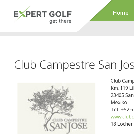
Home
Club Campestre San Jo
Club Camp
Km. 119 L
23405 San
Mexiko
Tel.: +52 
www.clubc
18 Löcher