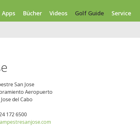
Apps
Bücher
Videos
Golf Guide
Service
se
estre San Jose
ibramiento Aeropuerto
 Jose del Cabo
624 172 6500
ampestresanjose.com