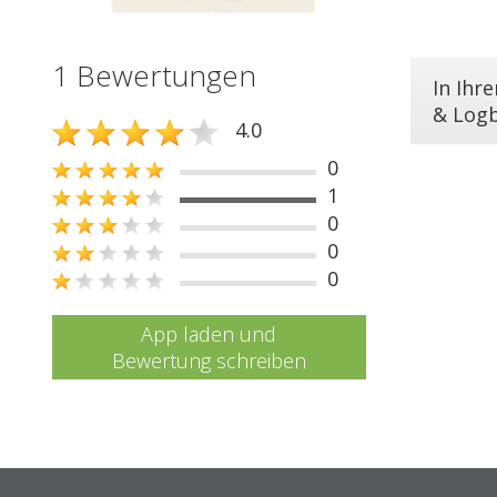
1 Bewertungen
In Ihr
& Log
4.0
0
1
0
0
0
App laden und
Bewertung schreiben