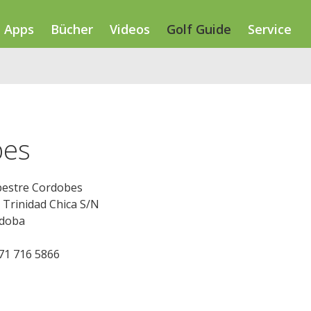
Apps
Bücher
Videos
Golf Guide
Service
bes
estre Cordobes
 Trinidad Chica S/N
rdoba
271 716 5866