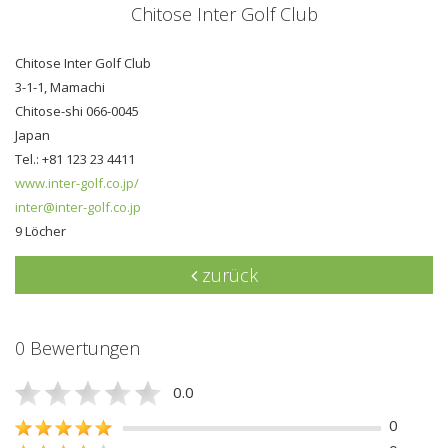
Chitose Inter Golf Club
Chitose Inter Golf Club
3-1-1, Mamachi
Chitose-shi 066-0045
Japan
Tel.: +81 123 23 4411
www.inter-golf.co.jp/
inter@inter-golf.co.jp
9 Löcher
zurück
0 Bewertungen
0.0
0