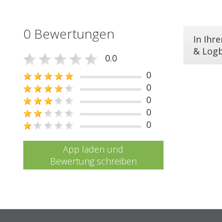
0 Bewertungen
In Ihr
& Log
0.0
0
0
0
0
0
App laden und
Bewertung schreiben