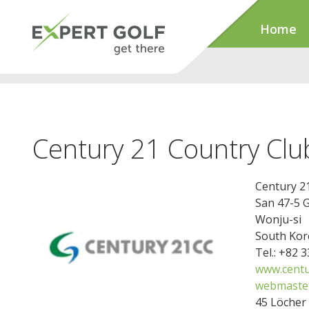
Home
Century 21 Country Clu
Century 2
San 47-5 
Wonju-si
South Kor
Tel.: +82 
www.centu
webmaster
45 Löcher