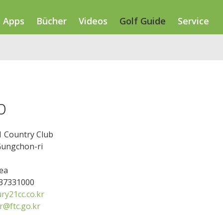
Apps
Bücher
Videos
Golf Guide
Service
b
1 Country Club
Gungchon-ri
ea
337331000
ry21cc.co.kr
@ftc.go.kr