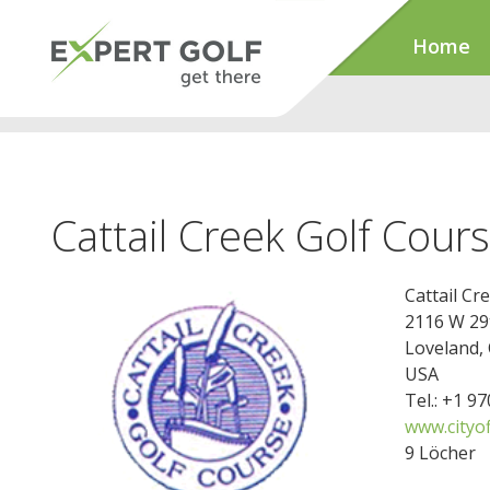
Home
Cattail Creek Golf Cour
Cattail Cr
2116 W 29
Loveland,
USA
Tel.: +1 9
www.cityo
9 Löcher