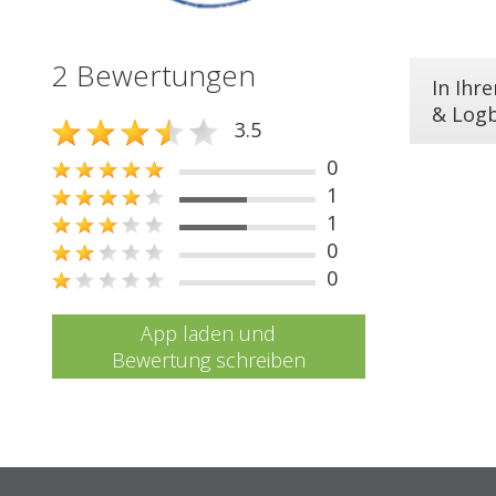
2 Bewertungen
In Ihr
& Log
3.5
0
1
1
0
0
App laden und
Bewertung schreiben