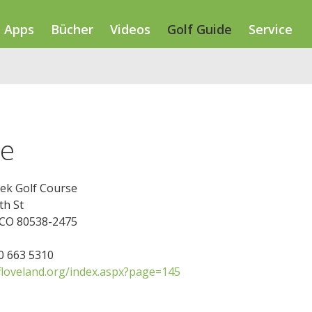
Apps
Bücher
Videos
Golf Guide
Service
se
eek Golf Course
th St
 CO 80538-2475
70 663 5310
floveland.org/index.aspx?page=145