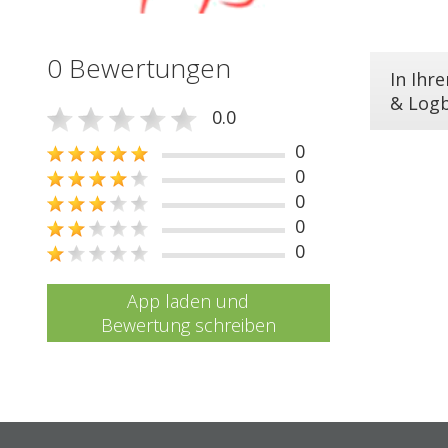
0 Bewertungen
In Ihr
& Log
0.0
0
0
0
0
0
App laden und
Bewertung schreiben