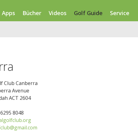
Apps
Bücher
Videos
Golf Guide
Service
rra
lf Club Canberra
erra Avenue
dah ACT 2604
2 6295 8048
lgolfclub.org
lfclub@gmail.com