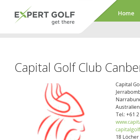
Home
Capital Golf Club Canbe
Capital Go
Jerrabomb
Narrabun
Australien
Tel.: +61 
www.capita
capitalgo
18 Löcher