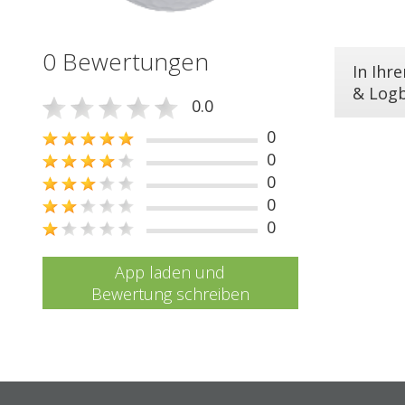
0 Bewertungen
In Ihr
& Log
0.0
0
0
0
0
0
App laden und
Bewertung schreiben