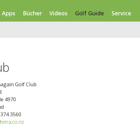
Apps
Bücher
Videos
Golf Guide
Service
ub
again Golf Club
d
le 4970
nd
6 374 3560
xtra.co.nz