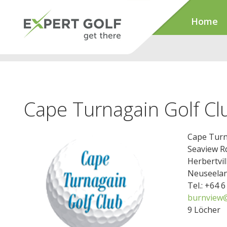
Home
Cape Turnagain Golf Cl
Cape Turn
Seaview R
Herbertvil
Neuseela
Tel.: +64 
burnview@
9 Löcher