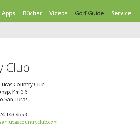
Apps
Bücher
Videos
Golf Guide
Service
y Club
Lucas Country Club
ansp. Km 3.6
o San Lucas
624 143 4653
anlucascountryclub.com