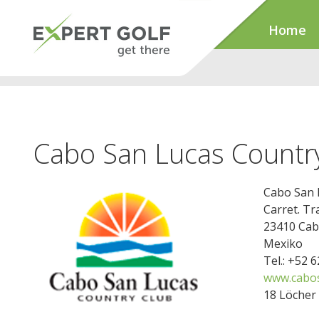
Home
Cabo San Lucas Countr
Cabo San 
Carret. Tr
23410 Cab
Mexiko
Tel.: +52 
www.cabos
18 Löcher