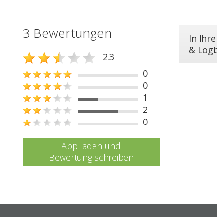
3 Bewertungen
In Ihr
& Log
2.3
0
0
1
2
0
App laden und
Bewertung schreiben