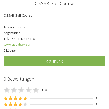
CISSAB Golf Course
CISSAB Golf Course
Tristan Suarez
Argentinien
Tel.: +54 11 4234 8416
www.cissab.org.ar
9 Löcher
zurück
0 Bewertungen
0.0
0
0