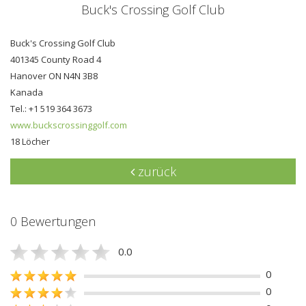
Buck's Crossing Golf Club
Buck's Crossing Golf Club
401345 County Road 4
Hanover ON N4N 3B8
Kanada
Tel.: +1 519 364 3673
www.buckscrossinggolf.com
18 Löcher
zurück
0 Bewertungen
0.0
0
0