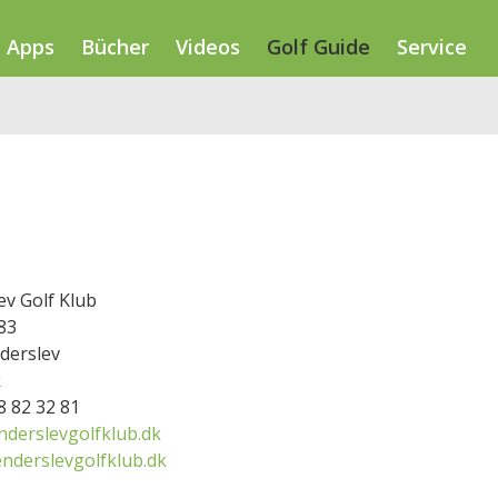
Apps
Bücher
Videos
Golf Guide
Service
ev Golf Klub
83
derslev
k
98 82 32 81
derslevgolfklub.dk
nderslevgolfklub.dk