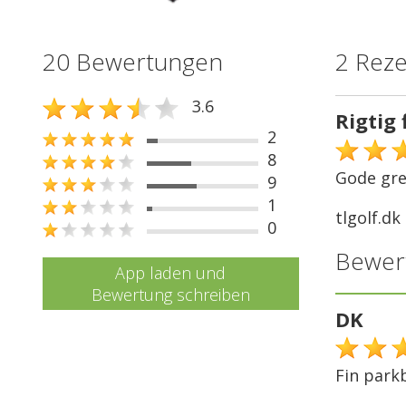
20 Bewertungen
2 Rez
3.6
Rigtig 
2
8
Gode gre
9
1
tlgolf.dk
0
Bewer
App laden und
Bewertung schreiben
DK
Fin park