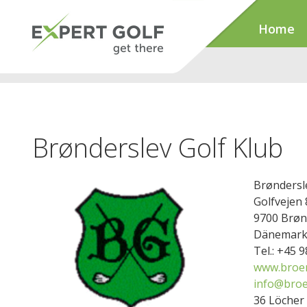
Home
Brønderslev Golf Klub
Brøndersl
Golfvejen 
9700 Brøn
Dänemar
Tel.: +45 
www.broen
info@broe
36 Löcher