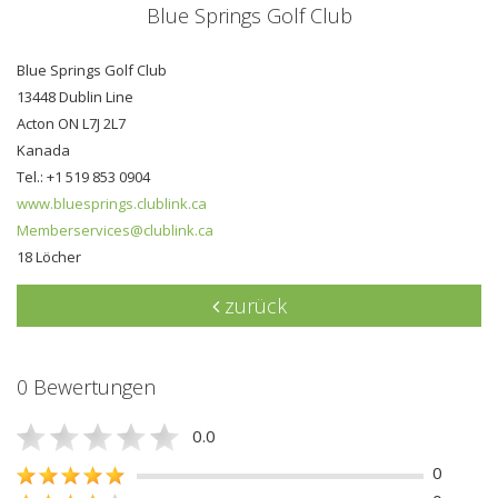
Blue Springs Golf Club
Blue Springs Golf Club
13448 Dublin Line
Acton ON L7J 2L7
Kanada
Tel.: +1 519 853 0904
www.bluesprings.clublink.ca
Memberservices@clublink.ca
18 Löcher
zurück
0 Bewertungen
0.0
0