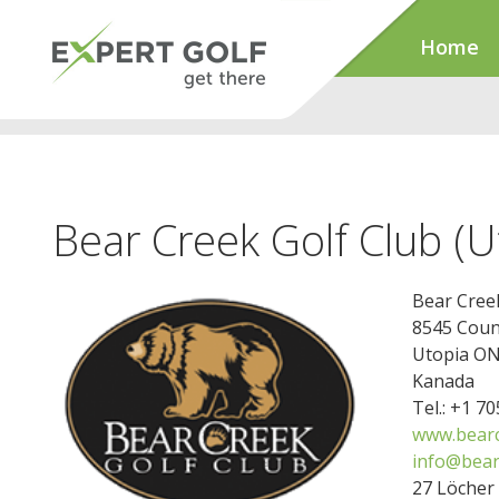
Home
Bear Creek Golf Club (U
Bear Creek
8545 Coun
Utopia O
Kanada
Tel.: +1 7
www.bearc
info@bear
27 Löcher