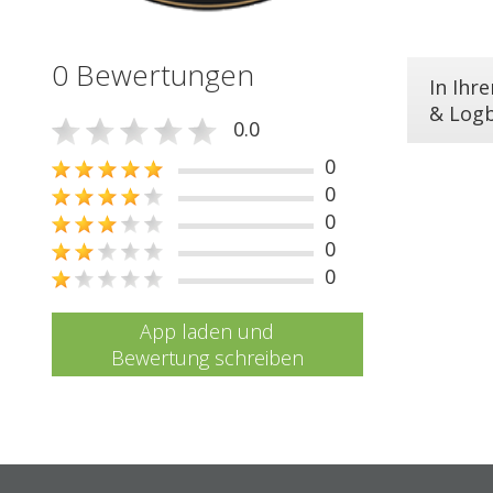
0 Bewertungen
In Ihr
& Log
0.0
0
0
0
0
0
App laden und
Bewertung schreiben