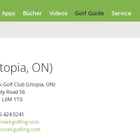
Apps
Bücher
Videos
Golf Guide
Service
topia, ON)
 Golf Club (Utopia, ON)
ty Road 56
N L0M 1T0
05 424 0241
reekgolfing.com
creekgolfing.com