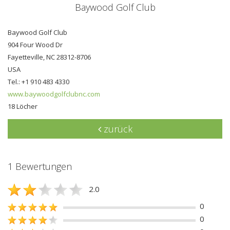
Baywood Golf Club
Baywood Golf Club
904 Four Wood Dr
Fayetteville, NC 28312-8706
USA
Tel.: +1 910 483 4330
www.baywoodgolfclubnc.com
18 Löcher
zurück
1 Bewertungen
2.0
0
0