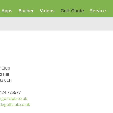
Apps
Bücher
Videos
Golf Guide
Service
f Club
 Hill
33 0LH
1424 775677
golfclub.co.uk
legolfclub.co.uk