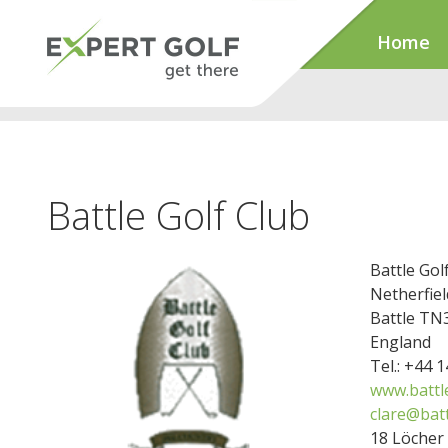
Home
Battle Golf Club
Battle Gol
Netherfield
Battle TN
England
Tel.: +44 
www.battle
clare@batt
18 Löcher