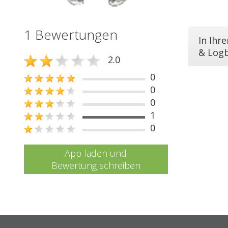
1 Bewertungen
In Ihr
& Log
2.0
0
0
0
1
0
App laden und
Bewertung schreiben