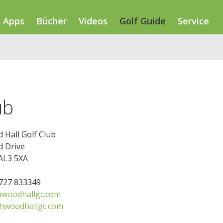
Apps
Bücher
Videos
Golf Guide
Service
ub
 Hall Golf Club
 Drive
 AL3 5XA
1727 833349
woodhallgc.com
hwoodhallgc.com