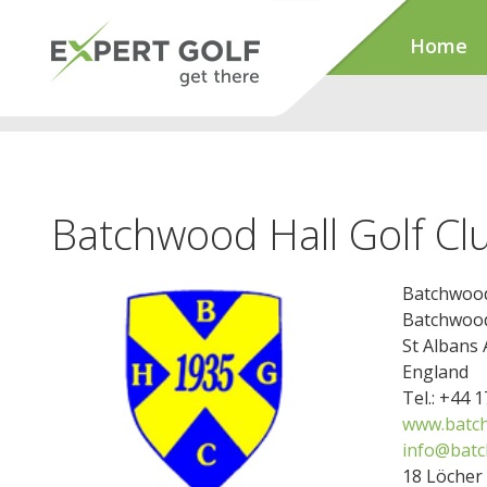
Home
Batchwood Hall Golf Cl
Batchwood
Batchwood
St Albans
England
Tel.: +44 
www.batch
info@batc
18 Löcher