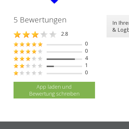
5 Bewertungen
In Ihr
& Log
2.8
0
0
4
1
0
App laden und
Bewertung schreiben