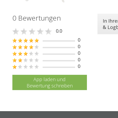
0 Bewertungen
In Ihr
& Log
0.0
0
0
0
0
0
App laden und
Bewertung schreiben