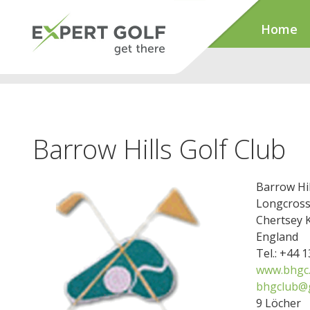
Home
Barrow Hills Golf Club
Barrow Hil
Longcros
Chertsey 
England
Tel.: +44 
www.bhgc
bhgclub@
9 Löcher