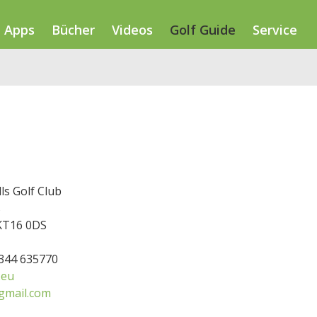
Apps
Bücher
Videos
Golf Guide
Service
ls Golf Club
s
KT16 0DS
1344 635770
.eu
gmail.com