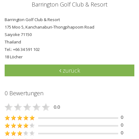
Barrington Golf Club & Resort
Barrington Golf Club & Resort
175 Moo 5, Kanchanaburi-Thongphapoom Road
Saiyoke 71150
Thailand
Tel.: +66 34 591 102
18 Löcher
zurück
0 Bewertungen
0.0
0
0
0